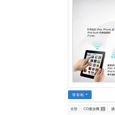
發新帖
全部
CD播放機
1
擴