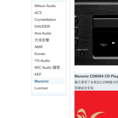
影
Wilson Audio
音
dCS
俱
Constellation
樂
GAUDER
部
AKUSTIK
Aria Audio
方浪音響
AMR
Kondo
YS-Audio
MIC Audio 國聲
KEF
Marantz CD6004 CD Play
Marantz
厰方選用了全新設計的轉盤,特
Luxman
震膠組合安裝,