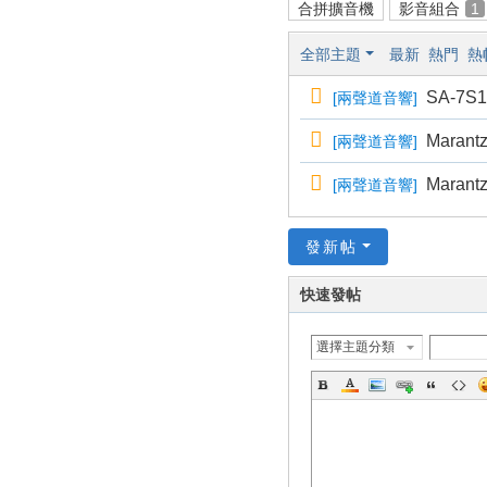
合拼擴音機
影音組合
1
全部主題
最新
熱門
熱
SA-7
[
兩聲道音響
]
Marantz
[
兩聲道音響
]
Marant
[
兩聲道音響
]
發新帖
快速發帖
選擇主題分類