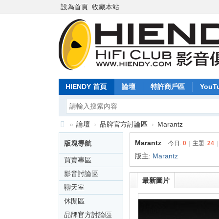
設為首頁
收藏本站
HIENDY 首頁
論壇
特許商戶區
YouT
»
論壇
›
品牌官方討論區
›
Marantz
Hi
Marantz
版塊導航
今日:
0
|
主題:
24
|
en
版主:
Marantz
買賣專區
dy
影音討論區
最新圖片
.c
聊天室
o
休閒區
m
品牌官方討論區