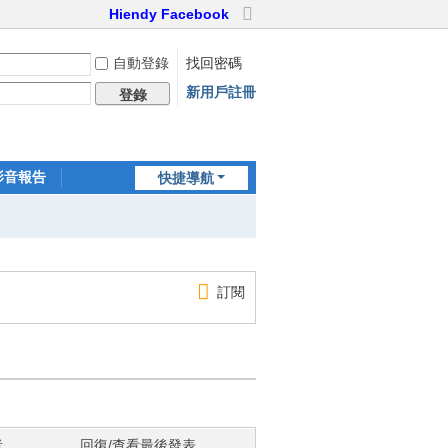
Hiendy Facebook
切
換
自動登錄
找回密碼
到
寬
新用戶註冊
登錄
版
影音報告
快捷導航
家訪世界
訂閱
者
回復/查看
最後發表