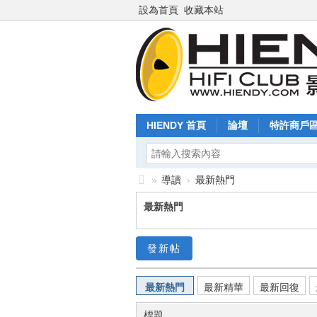
設為首頁
收藏本站
HIENDY 首頁
論壇
特許商戶
»
導讀
›
最新熱門
Hi
最新熱門
en
dy
發新帖
.c
o
最新熱門
最新精華
最新回復
m
標題