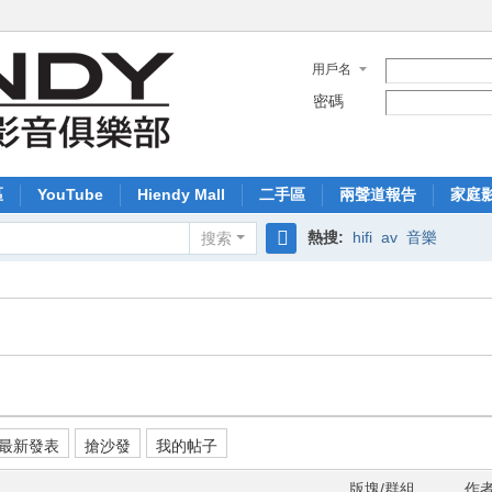
用戶名
密碼
區
YouTube
Hiendy Mall
二手區
兩聲道報告
家庭
熱搜:
hifi
av
音樂
搜索
搜
索
最新發表
搶沙發
我的帖子
版塊/群組
作