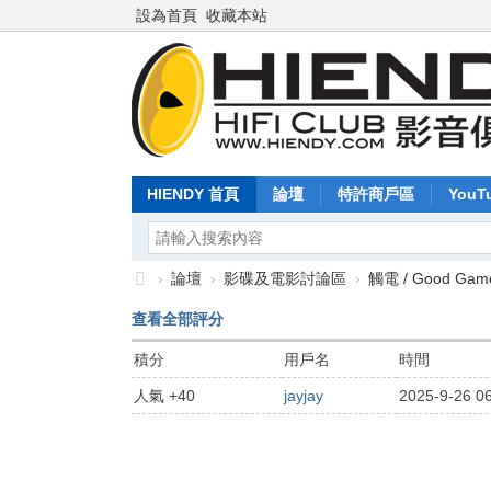
設為首頁
收藏本站
HIENDY 首頁
論壇
特許商戶區
YouT
›
論壇
›
影碟及電影討論區
›
觸電 / Good Gam
Hi
查看全部評分
en
積分
用戶名
時間
dy
人氣 +40
jayjay
2025-9-26 0
.c
o
m