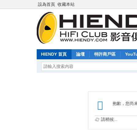
設為首頁
收藏本站
HIENDY 首頁
論壇
特許商戶區
YouT
抱歉，您尚
請稍候...