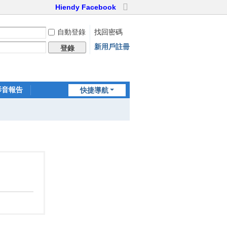
Hiendy Facebook
切
換
自動登錄
找回密碼
到
寬
新用戶註冊
登錄
版
影音報告
快捷導航
家訪世界