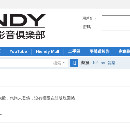
用戶名
密碼
區
YouTube
Hiendy Mall
二手區
兩聲道報告
家庭
熱搜:
hifi
av
音樂
搜索
搜
索
抱歉，您尚未登錄，沒有權限在該版塊回帖
.