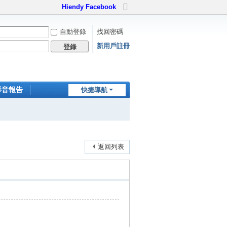
Hiendy Facebook
切
換
自動登錄
找回密碼
到
寬
新用戶註冊
登錄
版
影音報告
快捷導航
家訪世界
返回列表