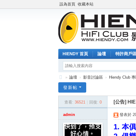
設為首頁
收藏本站
HIENDY 首頁
論壇
特許商戶
»
論壇
›
影音討論區
›
Hiendy Club 
Hi
發新帖
en
[公告]
HI
查看:
36521
|
回復:
0
dy
.c
admin
發表於 201
o
1. 本
m