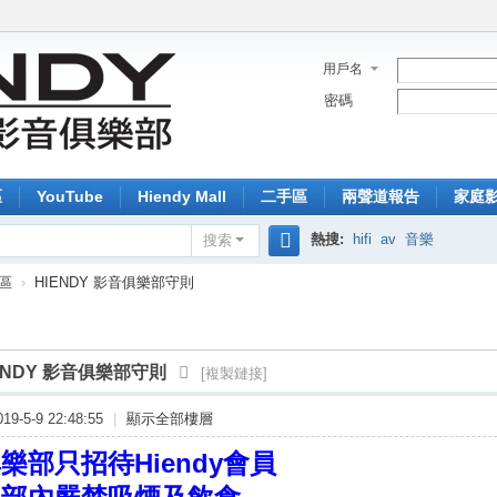
用戶名
密碼
區
YouTube
Hiendy Mall
二手區
兩聲道報告
家庭
熱搜:
hifi
av
音樂
搜索
搜
專區
›
HIENDY 影音俱樂部守則
索
ENDY 影音俱樂部守則
[複製鏈接]
9-5-9 22:48:55
|
顯示全部樓層
俱樂部只招待Hiendy會員