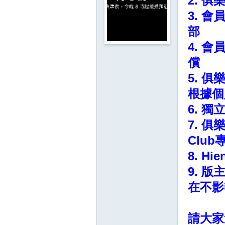
2. 
影
3. 
音
部
俱
4. 
樂
償
部
5. 
根據個
6. 
7. 
Clu
8. 
9. 
在不影
請大家