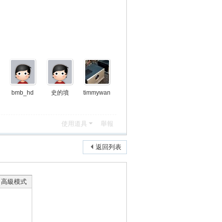
bmb_hd
史的墳
timmywan
使用道具
舉報
返回列表
高級模式