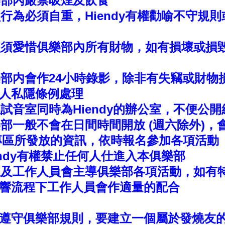
俱樂部內嚴禁吸煙及飲食
會員行為必須自重，Hiendy有權勸喻不守
會員須愛惜俱樂部內所有財物，如有損壞或損
俱樂部内會作24小時錄影，除非有失竊或財
人私隱條例處理
獨立試音室同時為Hiendy的辦公室，不便公
俱樂部一般不會在日間時間開放 (週六除外)，會
b專區所發放的資訊，依時報名參加各項活動
Hiendy有權禁止任何人仕進入本俱樂部
版主及工作人員會主導俱樂部各項活動，如有
響流程下工作人員會作適量的配合
遵守俱樂部規則，要建立一個屬於發燒友