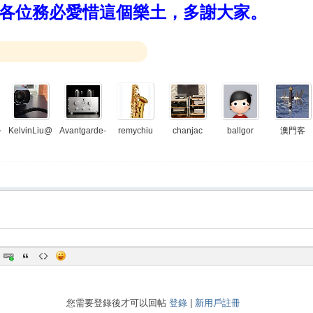
各位務必愛惜這個樂土，多謝大家。
KelvinLiu@
Avantgarde-
remychiu
chanjac
ballgor
澳門客
分
FB
HK
您需要登錄後才可以回帖
登錄
|
新用戶註冊