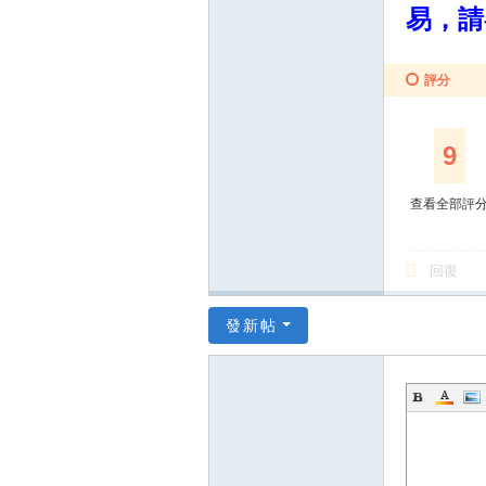
易，請
評分
9
查看全部評
回復
發新帖