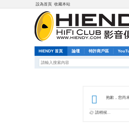
設為首頁
收藏本站
HIENDY 首頁
論壇
特許商戶區
YouT
抱歉，您尚
請稍候...