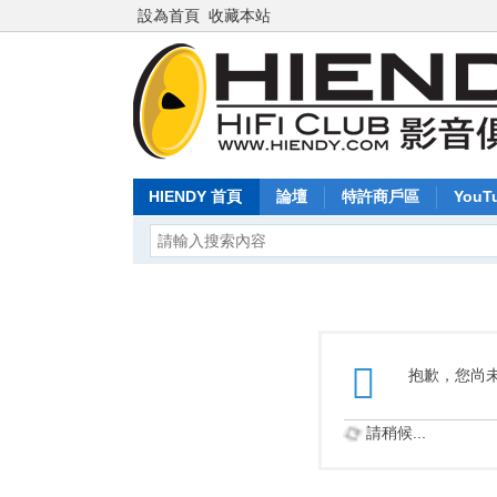
設為首頁
收藏本站
HIENDY 首頁
論壇
特許商戶區
YouT
抱歉，您尚
請稍候...