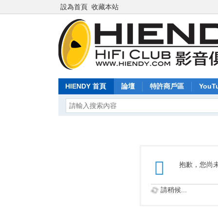
設為首頁
收藏本站
HIENDY 首頁
論壇
特許商戶區
YouT
抱歉，您尚
請稍候...