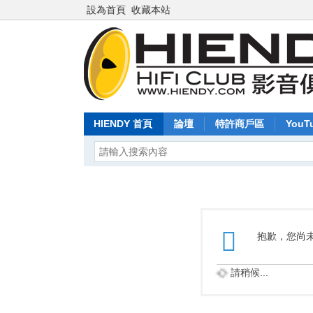
設為首頁
收藏本站
HIENDY 首頁
論壇
特許商戶區
YouT
抱歉，您尚
請稍候...