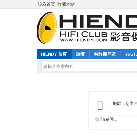
設為首頁
收藏本站
HIENDY 首頁
論壇
特許商戶區
YouT
抱歉，您尚
請稍候...