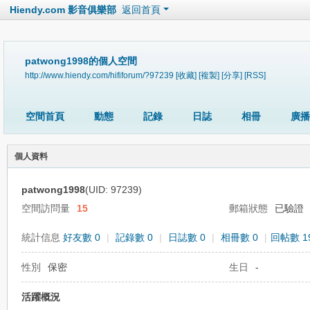
Hiendy.com 影音俱樂部
返回首頁
patwong1998的個人空間
http://www.hiendy.com/hififorum/?97239
[收藏]
[複製]
[分享]
[RSS]
空間首頁
動態
記錄
日誌
相冊
廣播
個人資料
patwong1998
(UID: 97239)
空間訪問量
15
郵箱狀態
已驗證
統計信息
好友數 0
|
記錄數 0
|
日誌數 0
|
相冊數 0
|
回帖數 1
性別
保密
生日
-
活躍概況