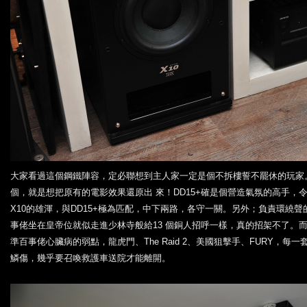
大家看過這個鋼鐵陣容，定必聯想到主人家一定是個不拆樓誓不罷休的玩家
個，就是想把原有的電影效果還原出 來！DD15+確是個營造氣氛的高手，
X10的雄渾，與DD15+極為匹配，中下兩路，各守一關。另外；負責環繞聲
事佬坐在皇帝位就似走進少林寺般給13 個銅人招呼一樣，真的招架不了。
準百事佬心臟病的弱點，龍虎門、The Raid 2、美國狙擊手、FURY，
鱗傷，幾乎要召喚救護車送院才能離開。