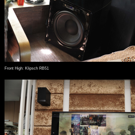
Front High: Klipsch RB51