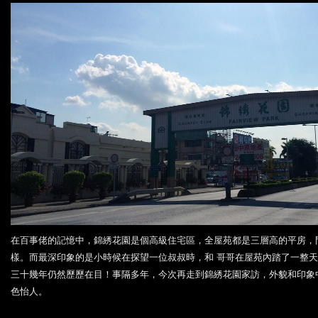
在百事佬的記憶中，錦綉花園是個高級住宅區，全屋苑都是三層高的平房，
樣。而最深印象的是小時候在探望一位叔叔時，和 哥哥在屋苑內踏了一整天單
三十幾年仍然歷歷在目！事隔多年，今次再走到錦綉花園家訪，外貌和印象
色怡人。