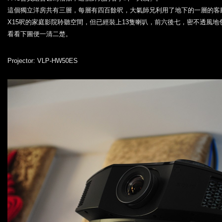
這個獨立洋房共有三層，每層有四百餘呎，大氣師兄利用了地下的一層的客
X15呎的家庭影院聆聽空間，但已經裝上13隻喇叭，前六後七，密不透風地
看看下圖便一清二楚。
Projector: VLP-HW50ES