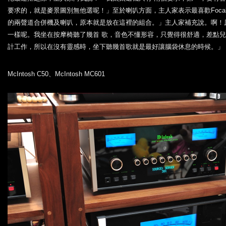
要求的，就是麥景圖別無他選呢！」至於喇叭方面，主人家表示最喜歡Foca
的兩聲道合併機及喇叭，原本就是放在這裡的組合。」主人家補充說。啊！
一樣呢。我坐在按摩椅聽了幾首 歌，音色不懂形容，只覺得很舒適，差點
計工作，所以在沒有靈感時，坐下聽幾首歌就是最好讓腦袋休息的時候。」
McIntosh C50、McIntosh MC601