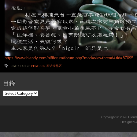
https://www.hiendy.com/hififorum/forum.php?mod=viewthread&tid=87095
CATEGORIES:
FEATURE
,
家访世界区
目錄
目
錄
Copyright © 2026
Hie
Designed 