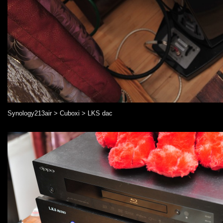
Synology213air > Cuboxi > LKS dac