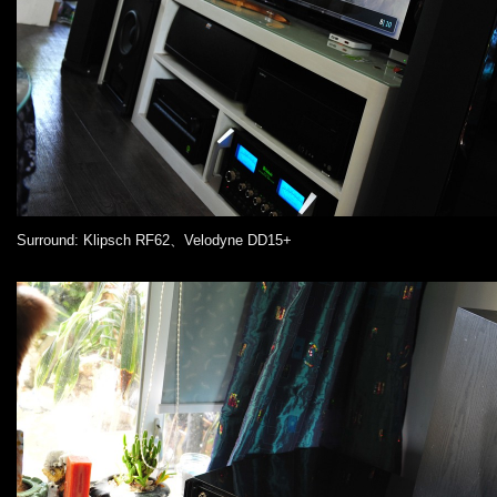
Surround: Klipsch RF62、Velodyne DD15+