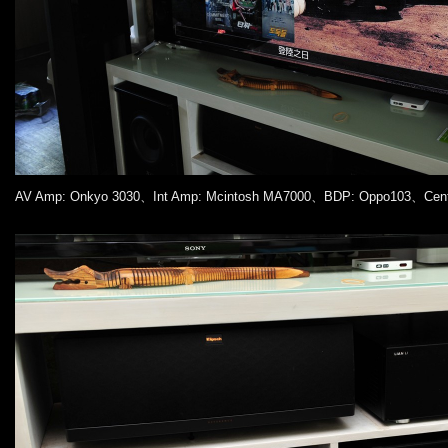
AV Amp: Onkyo 3030、Int Amp: Mcintosh MA7000、BDP: Oppo103、Cente