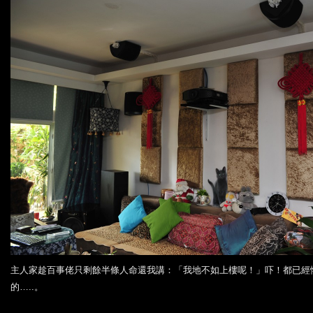
主人家趁百事佬只剩餘半條人命還我講：「我地不如上樓呢！」吓！都已經
的…..。