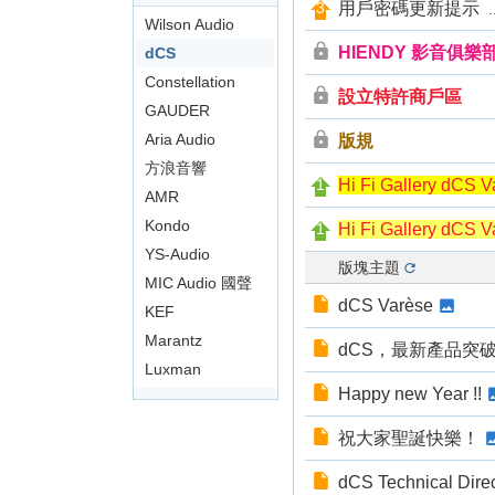
用戶密碼更新提示
.
影
Wilson Audio
音
HIENDY 影音俱樂
dCS
俱
Constellation
設立特許商戶區
樂
GAUDER
部
AKUSTIK
Aria Audio
版規
方浪音響
Hi Fi Gallery dC
AMR
Kondo
Hi Fi Gallery dCS
YS-Audio
版塊主題
MIC Audio 國聲
dCS Varèse
KEF
Marantz
dCS，最新產品突
Luxman
Happy new Year !!
祝大家聖誕快樂！
dCS Technical Dire