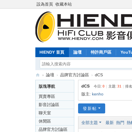
設為首頁
收藏本站
HIENDY 首頁
論壇
特許商戶區
YouT
»
論壇
›
品牌官方討論區
›
dCS
Hi
dCS
版塊導航
今日:
0
|
主題:
31
|
排名
en
版主:
kenho
買賣專區
dy
影音討論區
發新帖
.c
聊天室
o
休閒區
全部主題
最新
熱門
熱
m
品牌官方討論區