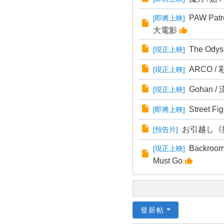
PAW Pat
[
即將上映
]
大電影
The Ody
[
現正上映
]
ARCO /
[
現正上映
]
Gohan 
[
現正上映
]
Street Fi
[
即將上映
]
お引越し《搬
[
預告片
]
Backrooms
[
現正上映
]
Must Go
發新帖