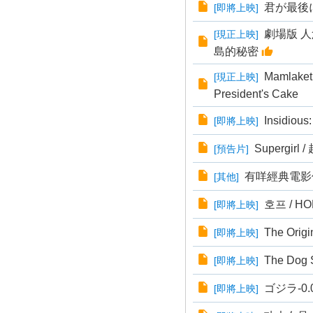
君が最後
[
即將上映
]
劇場版 人
[
現正上映
]
島的秘密
Mamlak
[
現正上映
]
President's Cake
Insidiou
[
即將上映
]
Supergirl 
[
預告片
]
有咩經典電影
[
其他
]
호프 / 
[
即將上映
]
The Orig
[
即將上映
]
The Dog
[
即將上映
]
ゴジラ-0.0
[
即將上映
]