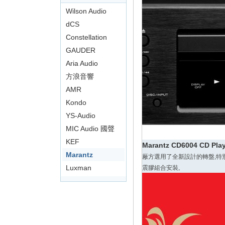
影
Wilson Audio
音
dCS
俱
Constellation
樂
GAUDER
部
AKUSTIK
Aria Audio
方浪音響
AMR
Kondo
YS-Audio
MIC Audio 國聲
KEF
Marantz CD6004 CD Play
Marantz
厰方選用了全新設計的轉盤,特
Luxman
震膠組合安裝,