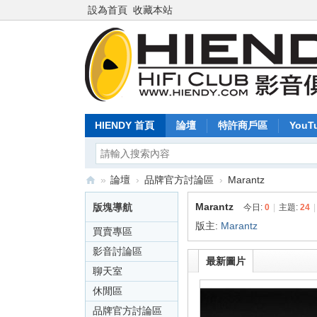
設為首頁
收藏本站
HIENDY 首頁
論壇
特許商戶區
YouT
»
論壇
›
品牌官方討論區
›
Marantz
Hi
Marantz
版塊導航
今日:
0
|
主題:
24
|
en
版主:
Marantz
買賣專區
dy
影音討論區
最新圖片
.c
聊天室
o
休閒區
m
品牌官方討論區