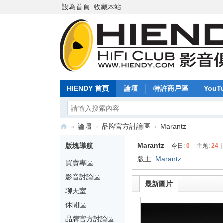
設為首頁
收藏本站
HIENDY 首頁
論壇
特許商戶區
YouT
»
論壇
›
品牌官方討論區
›
Marantz
Hi
Marantz
版塊導航
今日:
0
|
主題:
24
|
en
版主:
Marantz
買賣專區
dy
影音討論區
最新圖片
.c
聊天室
o
休閒區
m
品牌官方討論區