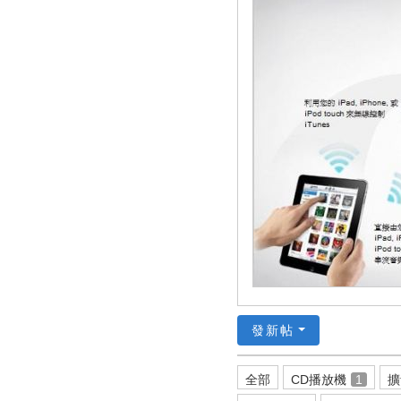
發新帖
全部
CD播放機
1
擴