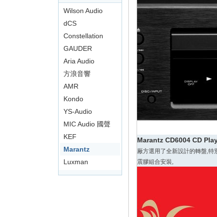
影
Wilson Audio
音
dCS
俱
Constellation
樂
GAUDER
部
AKUSTIK
Aria Audio
方浪音響
AMR
Kondo
YS-Audio
MIC Audio 國聲
KEF
Marantz CD6004 CD Play
Marantz
厰方選用了全新設計的轉盤,特
Luxman
震膠組合安裝,