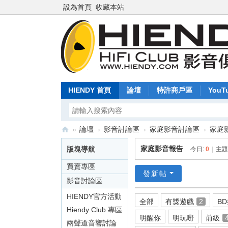
設為首頁
收藏本站
HIENDY 首頁
論壇
特許商戶區
YouT
»
論壇
›
影音討論區
›
家庭影音討論區
›
家庭
Hi
家庭影音報告
版塊導航
今日:
0
|
主題
en
買賣專區
dy
發新帖
影音討論區
.c
HIENDY官方活動
全部
有獎遊戲
2
B
o
及專訪
Hiendy Club 專區
m
明醒你
明玩嘢
前級
兩聲道音響討論