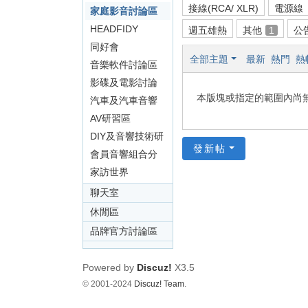
影
接線(RCA/ XLR)
電源線
區
家庭影音討論區
音
HEADFIDY
週五雄熱
其他
1
公
俱
同好會
全部主題
最新
熱門
熱
音樂軟件討論區
樂
影碟及電影討論
部
本版塊或指定的範圍內尚
區
汽車及汽車音響
討論區
AV研習區
DIY及音響技術研
發新帖
討區
會員音響組合分
享區
家訪世界
聊天室
休閒區
品牌官方討論區
Powered by
Discuz!
X3.5
© 2001-2024
Discuz! Team
.