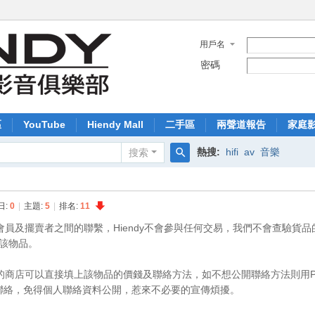
用戶名
密碼
區
YouTube
Hiendy Mall
二手區
兩聲道報告
家庭
熱搜:
hifi
av
音樂
搜索
搜
索
日:
0
|
主題:
5
|
排名:
11
屬會員及擺賣者之間的聯繫，Hiendy不會參與任何交易，我們不會查驗貨
該物品。
品的商店可以直接填上該物品的價錢及聯絡方法，如不想公開聯絡方法則用
聯絡，免得個人聯絡資料公開，惹來不必要的宣傳煩擾。