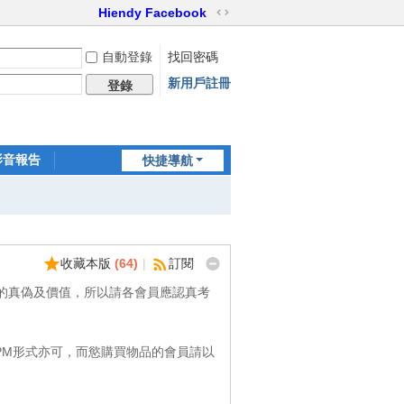
Hiendy Facebook
切
換
自動登錄
找回密碼
到
寬
新用戶註冊
登錄
版
影音報告
快捷導航
家訪世界
收藏本版
(
64
)
|
訂閱
品的真偽及價值，所以請各會員應認真考
PM形式亦可，而慾購買物品的會員請以