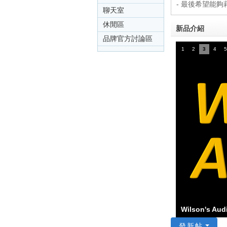
- 最後希望能
影
聊天室
音
休閒區
新品介紹
俱
品牌官方討論區
樂
1
2
3
4
5
部
Wilson's 
發新帖