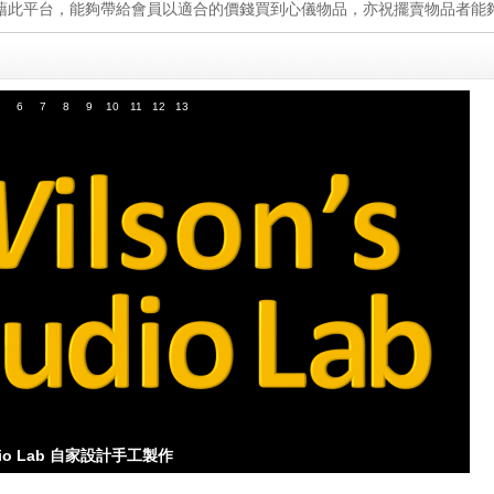
夠藉此平台，能夠帶給會員以適合的價錢買到心儀物品，亦祝擺賣物品者能
6
7
8
9
10
11
12
13
Audio Lab 自家設計手工製作