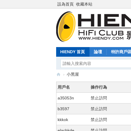
設為首頁
收藏本站
HIENDY 首頁
論壇
特許商戶
›
小黑屋
Hi
用戶名
操作行為
en
a35053n
禁止訪問
dy
.c
b3597
禁止訪問
o
kkkok
禁止訪問
m
elachkde
禁止訪問