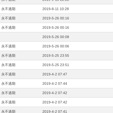
永不過期
2019-8-11 10:28
永不過期
2019-5-26 00:16
永不過期
2019-5-26 00:16
2019-5-26 00:08
永不過期
2019-5-26 00:06
永不過期
2019-5-25 23:55
永不過期
2019-5-25 23:51
永不過期
2019-4-2 07:47
永不過期
2019-4-2 07:44
永不過期
2019-4-2 07:42
永不過期
2019-4-2 07:42
永不過期
2019-4-2 07:41