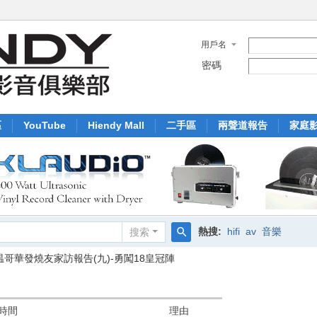
用戶名
密碼
區
YouTube
Hiendy Mall
二手區
兩聲道報告
家庭
熱搜:
hifi
av
音樂
搜索
搜
温哥華發燒友家訪報告(九)-勇闖18皇冠陣
索
時間
理由