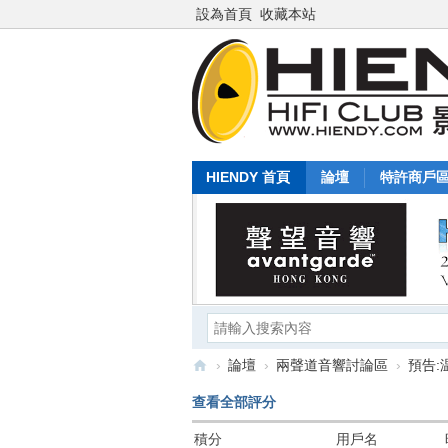
設為首頁
收藏本站
HIENDY 首頁
論壇
特許商戶
›
論壇
›
兩聲道音響討論區
›
預告:
Hi
查看全部評分
en
積分
用戶名