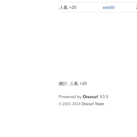
dy
人氣 +20
eds60
.c
o
m
影
音
俱
樂
部
總計: 人氣 +20
Powered by
Discuz!
X3.5
© 2001-2024
Discuz! Team
.