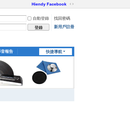
Hiendy Facebook
切
換
自動登錄
找回密碼
到
寬
新用戶註冊
登錄
版
影音報告
快捷導航
家訪世界