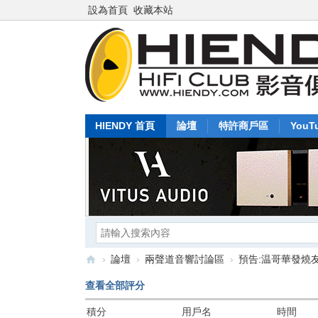
設為首頁
收藏本站
HIENDY 首頁
論壇
特許商戶區
YouT
›
論壇
›
兩聲道音響討論區
›
預告:温哥華發燒友
Hi
查看全部評分
en
積分
用戶名
時間