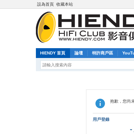
設為首頁
收藏本站
HIENDY 首頁
論壇
特許商戶區
YouT
抱歉，您尚
用戶登錄