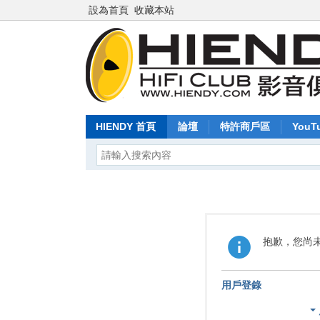
設為首頁
收藏本站
HIENDY 首頁
論壇
特許商戶區
YouT
抱歉，您尚
用戶登錄