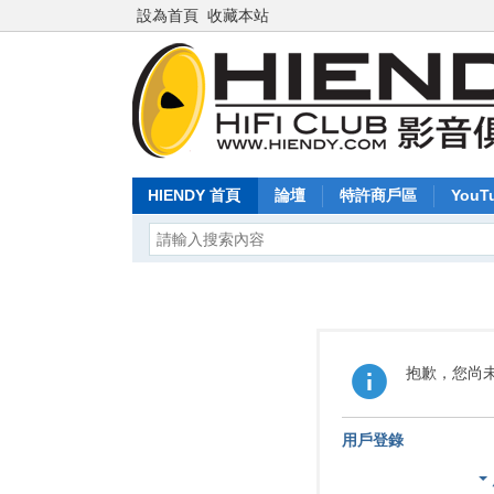
設為首頁
收藏本站
HIENDY 首頁
論壇
特許商戶區
YouT
抱歉，您尚
用戶登錄