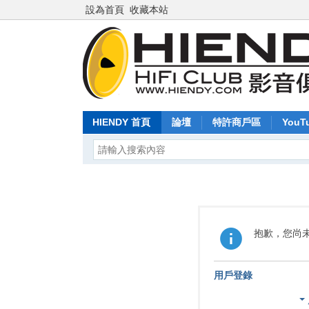
設為首頁
收藏本站
HIENDY 首頁
論壇
特許商戶區
YouT
抱歉，您尚
用戶登錄