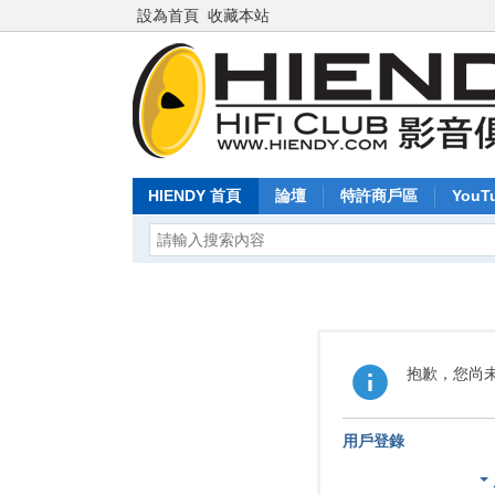
設為首頁
收藏本站
HIENDY 首頁
論壇
特許商戶區
YouT
抱歉，您尚
用戶登錄