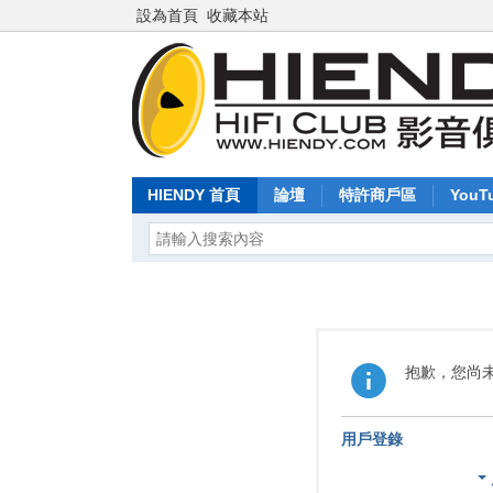
設為首頁
收藏本站
HIENDY 首頁
論壇
特許商戶區
YouT
抱歉，您尚
用戶登錄