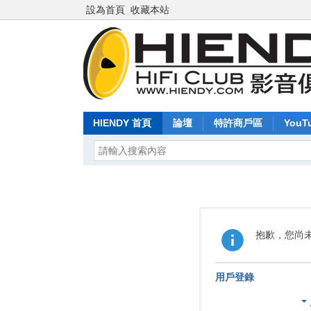
設為首頁
收藏本站
HIENDY 首頁
論壇
特許商戶區
YouT
抱歉，您尚
用戶登錄