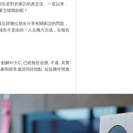
生是對於家訪的真交流，一直以來，
要怎樣開始呢？
近跟幾位朋友分享有關家訪的問題，
報告不是由你一人去獨力完成，在報告
解叫大C, 已經無從追溯, 不過, 其實
為鄰和經常邀請同好指點, 短短幾年間進