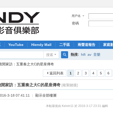
用戶名
密碼
區
YouTube
Hiendy Mall
二手區
兩聲道報告
家庭
熱搜:
hifi
av
音樂
搜索
搜
燒閒家訪：五重奏之大C的星座傳奇
索
返回列表
1
2
3
4
5
6
燒閒家訪：五重奏之大C的星座傳奇
[複製鏈接]
16-3-18 07:41:11
|
顯示全部樓層
本帖最後由 Kelvin11 於 2016-3-17 23:31 編輯