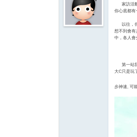
影
家訪活動，
你心底都有
音
俱
以往，你多
樂
想不到會有
中，各人會
部
第一站我們先
大C只是玩
步神速, 