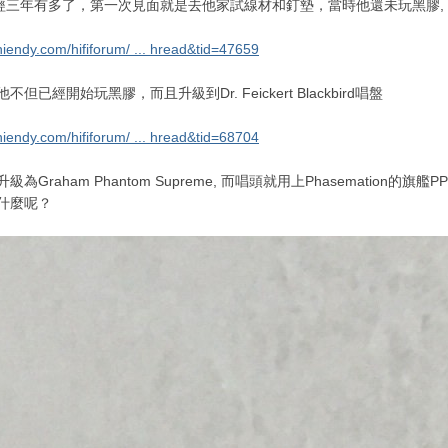
經三年有多了，第一次見面就是去他家試線材和釘墊，當時他還未玩黑膠,
hiendy.com/hififorum/ ... hread&tid=47659
但已經開始玩黑膠，而且升級到Dr. Feickert Blackbird唱盤
hiendy.com/hififorum/ ... hread&tid=68704
為Graham Phantom Supreme, 而唱頭就用上Phasemation的旗艦PP-
有什麼呢？