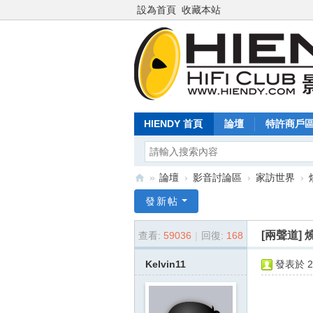
設為首頁
收藏本站
HIENDY 首頁
論壇
特許商戶
»
論壇
›
影音討論區
›
家訪世界
›
Hi
發新帖
en
[兩聲道]
查看:
59036
|
回復:
168
dy
.c
Kelvin11
發表於 20
o
m