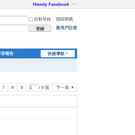
Hiendy Facebook
切
換
自動登錄
找回密碼
到
寬
新用戶註冊
登錄
版
影音報告
快捷導航
家訪世界
7
8
9
/ 9 頁
下一頁