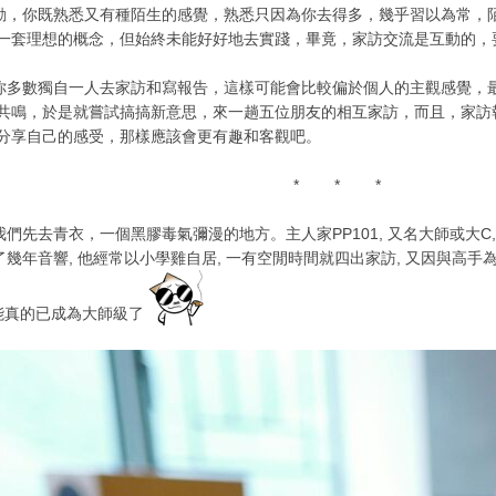
你既熟悉又有種陌生的感覺，熟悉只因為你去得多，幾乎習以為常，陌
一套理想的概念，但始終未能好好地去實踐，畢竟，家訪交流是互動的，
數獨自一人去家訪和寫報告，這樣可能會比較偏於個人的主觀感覺，最
共鳴，於是就嘗試搞搞新意思，來一趟五位朋友的相互家訪，而且，家訪
分享自己的感受，那樣應該會更有趣和客觀吧。
* * *
去青衣，一個黑膠毒氣彌漫的地方。主人家PP101, 又名大師或大C, 點
了幾年音響, 他經常以小學雞自居, 一有空閒時間就四出家訪, 又因與高手
可能真的已成為大師級了