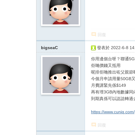
影
音
俱
樂
回復
部
bigseaC
發表於 2022-6-8 14:
你用邊個台呀？聯通5
佢哋價錢又抵用
呢排佢哋推出咗父親節
今個月申請用量50GB又
月費講緊先係$149
再有埋3GB內地數據同
到期真係可以諗諗轉過
https://www.cuniq.com/
回復