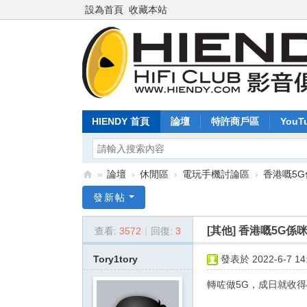
設為首頁
收藏本站
HIENDY 首頁
論壇
特許商戶區
YouT
»
論壇
›
休閒區
›
電玩手機討論區
›
香港嘅5
Hi
發新帖
en
[其他]
香港嘅5G係
查看:
3572
|
回復:
3
dy
.c
Tory1tory
發表於 2022-6-7 14:
o
轉咗做5G，成日就收
m