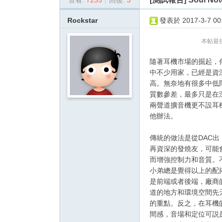
查看:
7235
|
回復:
3
dy
.c
Rockstar
發表於 2017-3-7 00:
o
本帖最後由 
m
影
隨著耳機市場的掘起，
中不少用家，已經是資
音
高。無奈地有很多中低
俱
質數參差，最多只是在
樂
兩聲道擴音機更不設耳
他辦法。
部
傳統的做法是從DAC出
再資深的發燒友，可能
而增強控制力和音質。
小弟總是覺得以上的配搭
是前端或者後端，廠商
道的地方和環境空間先
的重點。反之，在耳機
間感，音場和定位可説