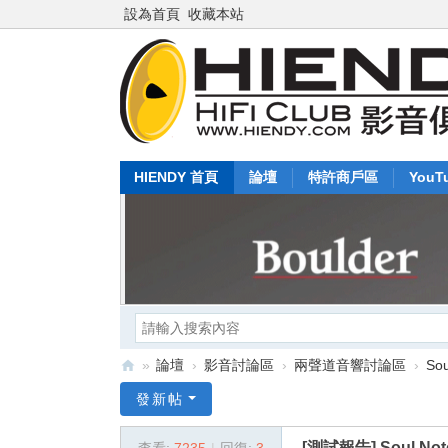
設為首頁
收藏本站
HIENDY 首頁
論壇
特許商戶區
YouT
»
論壇
›
影音討論區
›
兩聲道音響討論區
›
So
Hi
發新帖
en
[測試報告]
Soul N