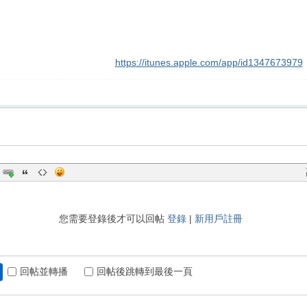
https://itunes.apple.com/app/id1347673979
您需要登錄後才可以回帖
登錄
|
新用戶註冊
回帖並轉播
回帖後跳轉到最後一頁