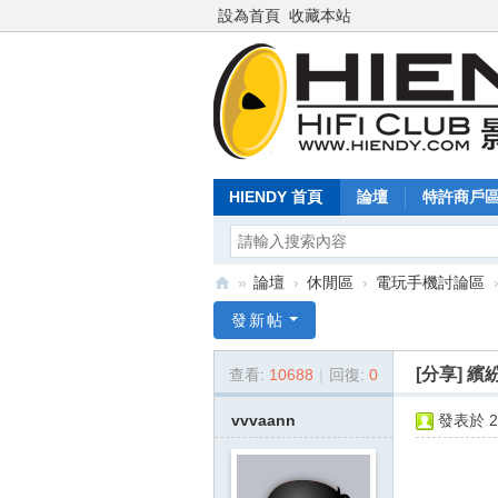
設為首頁
收藏本站
HIENDY 首頁
論壇
特許商戶
»
論壇
›
休閒區
›
電玩手機討論區
Hi
發新帖
en
[分享]
繽紛
查看:
10688
|
回復:
0
dy
.c
vvvaann
發表於 20
o
m