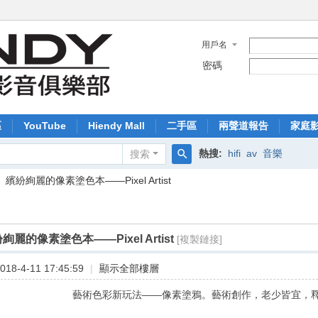
用戶名
密碼
區
YouTube
Hiendy Mall
二手區
兩聲道報告
家庭
熱搜:
hifi
av
音樂
搜索
搜
›
繽紛絢麗的像素塗色本——Pixel Artist
索
絢麗的像素塗色本——Pixel Artist
[複製鏈接]
18-4-11 17:45:59
|
顯示全部樓層
藝術色彩新玩法——像素塗鴉。藝術創作，老少皆宜，