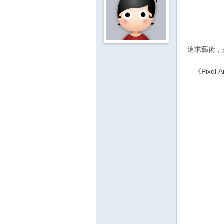
影
音
俱
樂
追求藝術，
部
《Pix