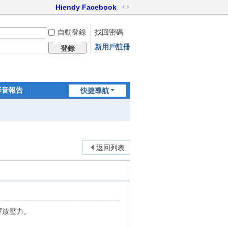
Hiendy Facebook
切
換
自動登錄
找回密碼
到
寬
新用戶註冊
登錄
版
影音報告
快捷導航
家訪世界
返回列表
釋放壓力。