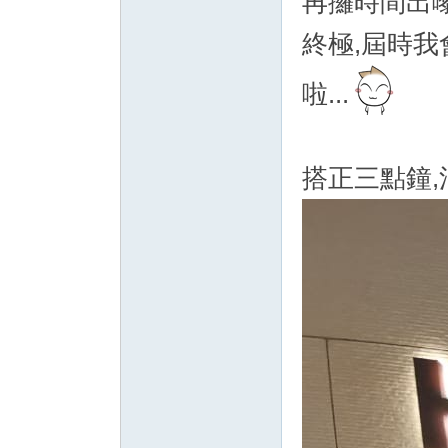
再攞時間出嚟
終極,屆時
啦...
搭正三點鐘