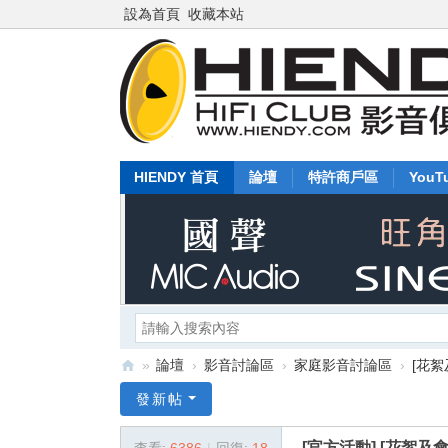
設為首頁
收藏本站
HIENDY 首頁
論壇
特許商戶區
YouT
»
論壇
›
影音討論區
›
家庭影音討論區
›
[花絮
Hi
發新帖
en
[官方活動]
[花絮及會