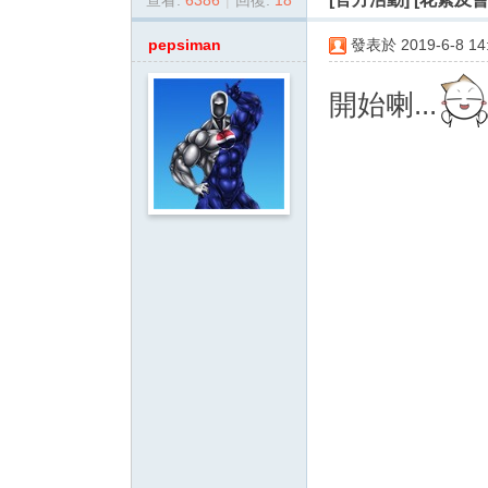
查看:
6386
|
回復:
18
dy
.c
pepsiman
發表於 2019-6-8 14:
o
開始喇...
m
影
音
俱
樂
部