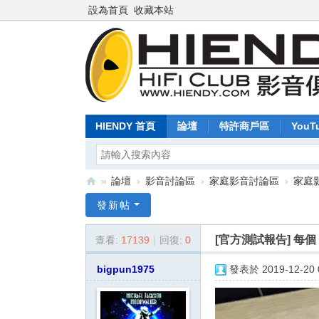
設為首頁
收藏本站
HIENDY 首頁
論壇
特許商戶區
YouT
»
論壇
›
影音討論區
›
家庭影音討論區
›
家庭
Hi
發新帖
en
[官方測試報告]
每個 
查看:
17139
|
回復:
0
dy
.c
bigpun1975
發表於 2019-12-20 0
o
m