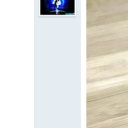
影
音
俱
樂
部