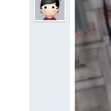
影
音
俱
樂
部