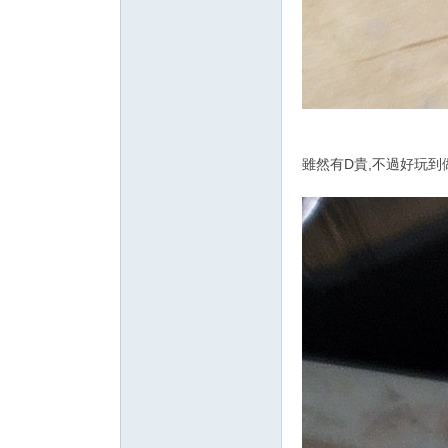
雖然有D貴,不過好玩到