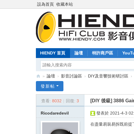
設為首頁
收藏本站
HIENDY 首頁
論壇
特許商戶區
YouT
»
論壇
›
影音討論區
›
DIY及音響技術研討區
›
Hi
發新帖
en
[DIY 後級]
3886 G
查看:
8032
|
回復:
3
dy
.c
Ricodaredevil
發表於 2021-4-3 02:
o
在盡量易裝易拆既前提
m