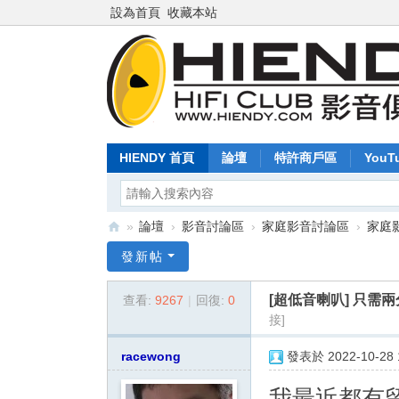
設為首頁
收藏本站
HIENDY 首頁
論壇
特許商戶區
YouT
»
論壇
›
影音討論區
›
家庭影音討論區
›
家庭
Hi
發新帖
en
[超低音喇叭]
只需兩分鐘
查看:
9267
|
回復:
0
dy
接]
.c
o
racewong
發表於 2022-10-28 1
m
我最近都有留