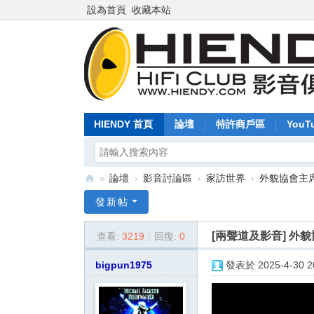
設為首頁
收藏本站
HIENDY 首頁
論壇
特許商戶區
YouT
»
論壇
›
影音討論區
›
家訪世界
›
外貌協會主席I
Hi
發新帖
en
[兩聲道及影音]
外貌
查看:
3219
|
回復:
0
dy
.c
bigpun1975
發表於 2025-4-30 20
o
m