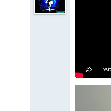
影
音
俱
樂
部