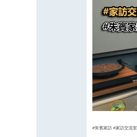
#朱賓家訪 #家訪交流室 #