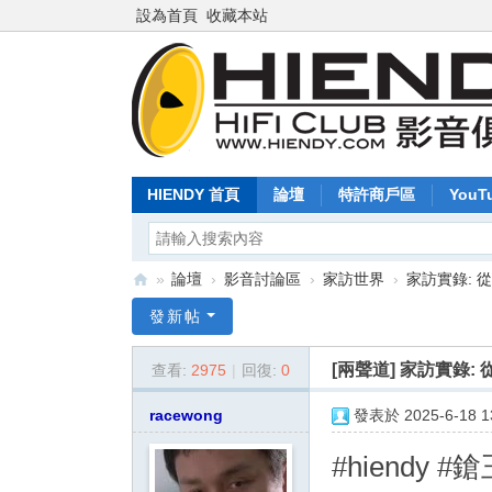
設為首頁
收藏本站
HIENDY 首頁
論壇
特許商戶區
YouT
»
論壇
›
影音討論區
›
家訪世界
›
家訪實錄: 
Hi
發新帖
en
[兩聲道]
家訪實錄:
查看:
2975
|
回復:
0
dy
.c
racewong
發表於 2025-6-18 13
o
#hiendy #
m