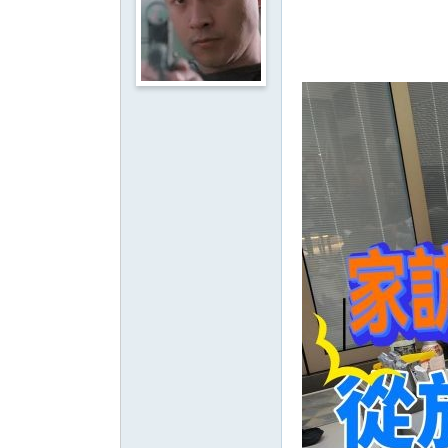
影
音
俱
樂
部