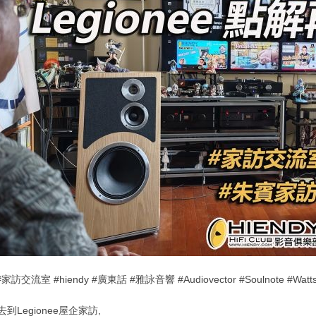
訪交流室 #hiendy #廣東話 #雅詠音響 #Audiovector #Soulnote #Watts
到Legionee屋企家訪,