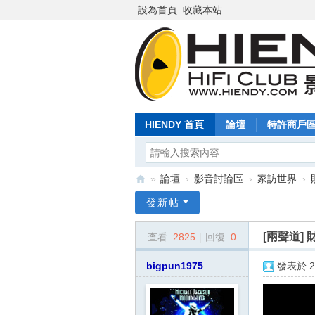
設為首頁
收藏本站
HIENDY 首頁
論壇
特許商戶
»
論壇
›
影音討論區
›
家訪世界
›
Hi
發新帖
en
[兩聲道]
查看:
2825
|
回復:
0
dy
.c
bigpun1975
發表於 20
o
m