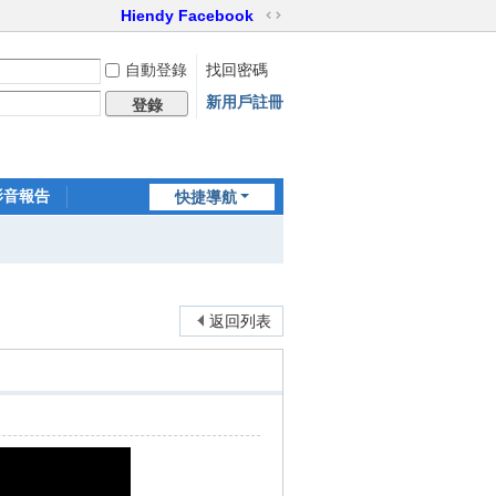
Hiendy Facebook
切
換
自動登錄
找回密碼
到
寬
新用戶註冊
登錄
版
影音報告
快捷導航
家訪世界
返回列表