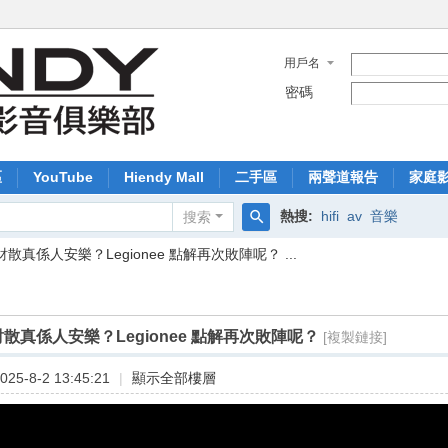
用戶名
密碼
區
YouTube
Hiendy Mall
二手區
兩聲道報告
家庭
熱搜:
hifi
av
音樂
搜索
搜
財散真係人安樂？Legionee 點解再次敗陣呢？ ...
索
財散真係人安樂？Legionee 點解再次敗陣呢？
[複製鏈接]
25-8-2 13:45:21
|
顯示全部樓層