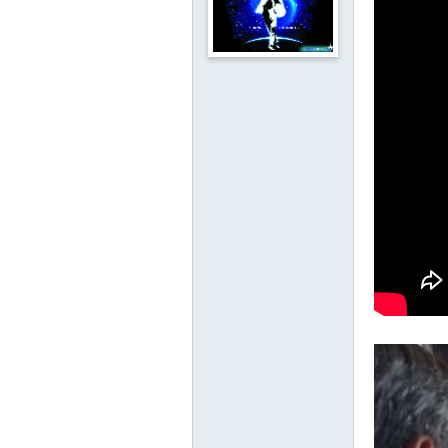
影
音
俱
樂
部