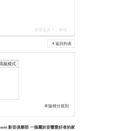
使用道具
舉報
返回列表
高級模式
本版積分規則
y.com 影音俱樂部 一個屬於音響愛好者的家