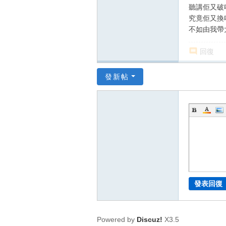
聽講佢又破
究竟佢又換
不如由我帶
回復
發新帖
發表回復
Powered by
Discuz!
X3.5