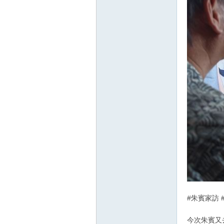
#朱賓家訪 #家
今次朱賓又去