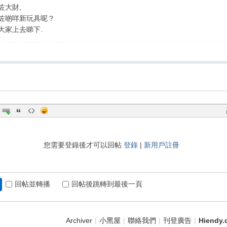
咗大財,
咗啲咩新玩具呢？
大家上去睇下.
您需要登錄後才可以回帖
登錄
|
新用戶註冊
回帖並轉播
回帖後跳轉到最後一頁
Archiver
|
小黑屋
|
聯絡我們
|
刊登廣告
|
Hiend