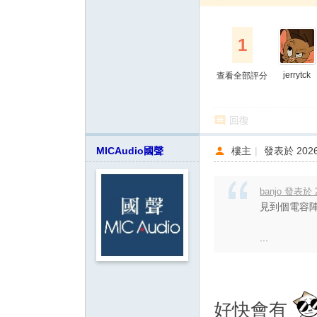
1
jerrytck
查看全部評分
回復
MICAudio國聲
樓主
|
發表於 2026-
banjo 發表於 2
見到個電容陣
...
好快會有