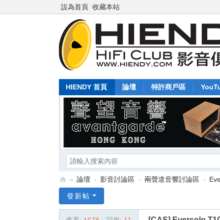
設為首頁
收藏本站
HIENDY 首頁
論壇
特許商戶區
YouT
»
論壇
›
影音討論區
›
兩聲道音響討論區
›
Ev
Hi
發新帖
en
[CAS]
Eversol