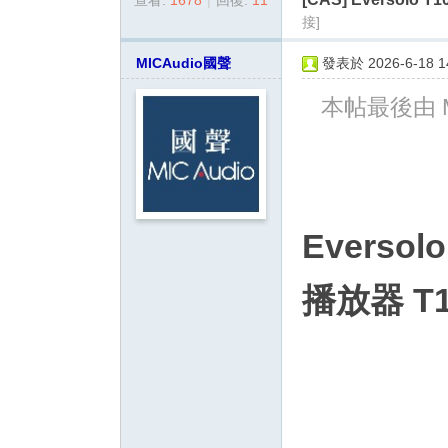
查看:
1678
|
回復:
11
dy
接]
.c
o
MICAudio國聲
發表於 2026-6-18 14
m
本帖最後由 MI
影
音
俱
樂
Evers
部
播放器 T1