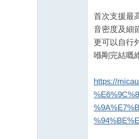
首次支援最
音密度及細
更可以自行外
喺剛完結嘅維
https://mica
%E6%9C%8
%9A%E7%B
%94%BE%E