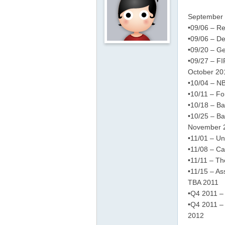
影
September
音
•09/06 – Re
俱
•09/06 – De
樂
•09/20 – Ge
•09/27 – FI
部
October 20
•10/04 – NB
•10/11 – Fo
•10/18 – Ba
•10/25 – Ba
November 
•11/01 – Un
•11/08 – Ca
•11/11 – Th
•11/15 – As
TBA 2011
•Q4 2011 – 
•Q4 2011 –
2012