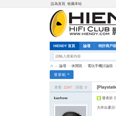
設為首頁
收藏本站
HIENDY 首頁
論壇
特許商戶
»
論壇
›
休閒區
›
電玩手機討論區
Hi
發新帖
en
[Playstat
查看:
2247
|
回復:
0
dy
.c
kachow
發表於 20
o
大作出產日
m