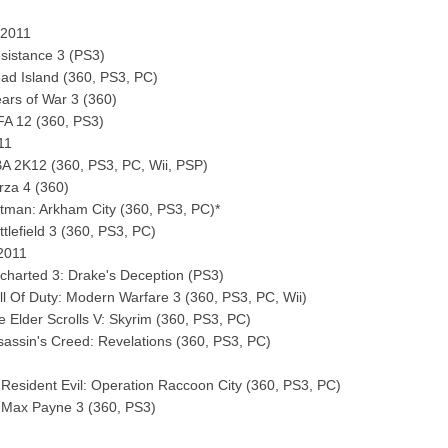
 2011
sistance 3 (PS3)
ad Island (360, PS3, PC)
ars of War 3 (360)
FA 12 (360, PS3)
11
A 2K12 (360, PS3, PC, Wii, PSP)
rza 4 (360)
tman: Arkham City (360, PS3, PC)*
ttlefield 3 (360, PS3, PC)
2011
charted 3: Drake's Deception (PS3)
ll Of Duty: Modern Warfare 3 (360, PS3, PC, Wii)
e Elder Scrolls V: Skyrim (360, PS3, PC)
sassin's Creed: Revelations (360, PS3, PC)
Resident Evil: Operation Raccoon City (360, PS3, PC)
 Max Payne 3 (360, PS3)