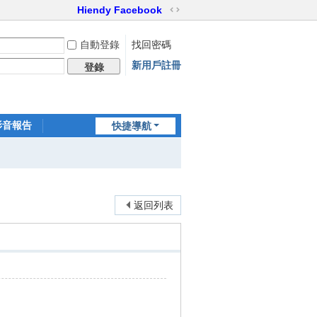
Hiendy Facebook
切
換
自動登錄
找回密碼
到
寬
新用戶註冊
登錄
版
影音報告
快捷導航
家訪世界
返回列表