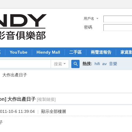
用戶名
密碼
區
YouTube
Hiendy Mall
二手區
兩聲道報告
家庭
熱搜:
hifi
av
音樂
搜索
搜
›
大作出產日子
索
ion]
大作出產日子
[複製鏈接]
11-10-6 11:39:04
|
顯示全部樓層
子