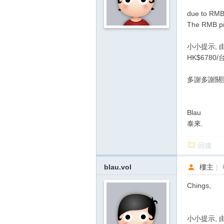
due to RMB
The RMB pr
小小提示, 
HK$6780/台
多謝多謝關
Blau
泰來.
回復
blau.vol
樓主
|
Chings,
小小提示, 