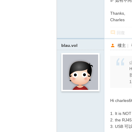
5· 如有
Thanks,
Charles
回復
blau.vol
樓主
|
c
H
1
Hi charles
1. It is NO
2. the RJ45
3. USB 可