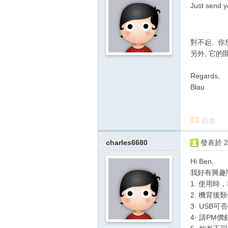
影
Just send yo
音
俱
對不起, 你所
樂
另外, 它的開
部
Regards,
Blau
回復
charles6680
發表於 20
Hi Ben,
我好有興趣問
1. 使用時，
2. 機背後
3· USB可
4· 請PM