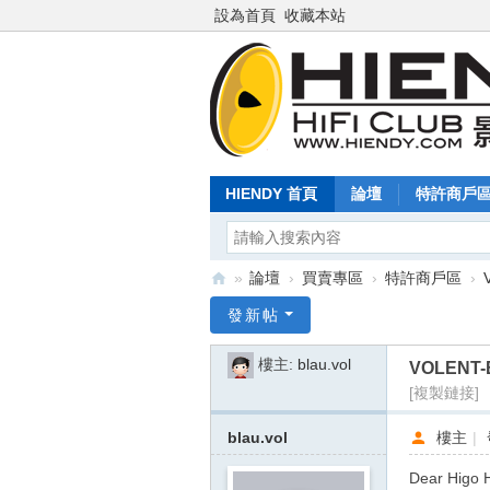
設為首頁
收藏本站
HIENDY 首頁
論壇
特許商戶
»
論壇
›
買賣專區
›
特許商戶區
›
Hi
發新帖
en
樓主:
blau.vol
VOLENT-B
dy
[複製鏈接]
.c
o
blau.vol
樓主
|
m
Dear Higo 