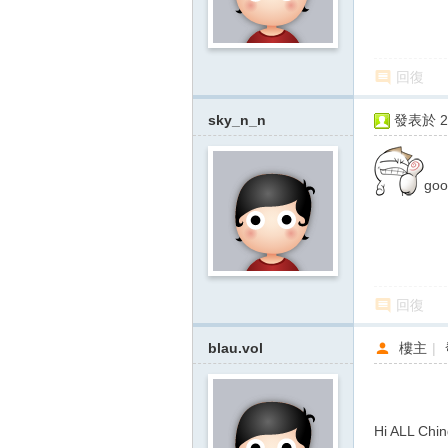
回復
sky_n_n
發表於 20
goo
回復
blau.vol
樓主
|
Hi ALL Chin