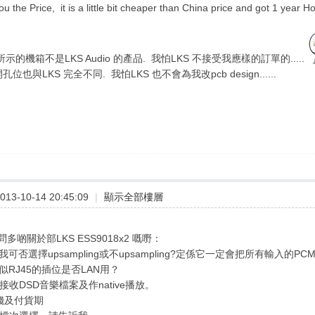
u the Price, it is a little bit cheaper than China price and got 1 year 
示的機箱不是LKS Audio 的產品. 我怕LKS 不接受我應樣的訂單的.....
孔位也與LKS 完全不同. 我怕LKS 也不會為我改pcb design......
13-10-14 20:45:09
|
顯示全部樓層
多啲關於部LKS ESS9018x2 嘅嘢：
我可否選擇upsampling或不upsampling?定係它一定會把所有輸入的PCM 都
類似RJ45的插位是否LAN用？
否接收DSD音樂檔案及作native播放。
價錢及付貨期