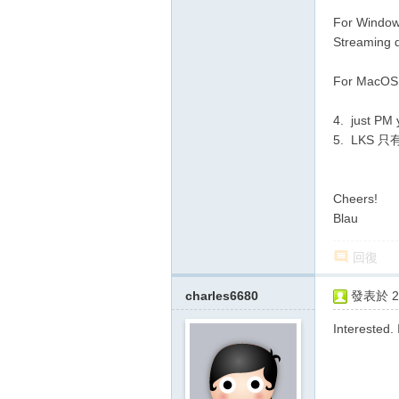
For Window
Streaming 
For MacOS 
4. just PM
5. LKS 
Cheers!
Blau
回復
charles6680
發表於 20
Interested.