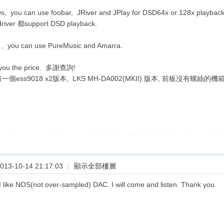
s, you can use foobar, JRiver and JPlay for DSD64x or 128x playbac
driver 都support DSD playback.
, you can use PureMusic and Amarra.
 you the price. 多謝查詢!
只有一個ess9018 x2版本, LKS MH-DA002(MKII) 版本, 前板沒有螺絲的
13-10-14 21:17:03
|
顯示全部樓層
 I like NOS(not over-sampled) DAC. I will come and listen. Thank you.