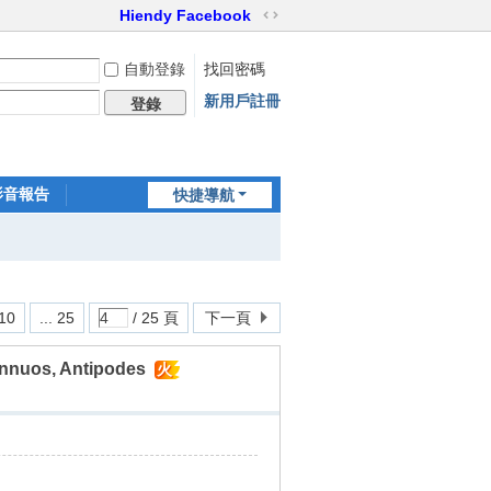
Hiendy Facebook
切
換
自動登錄
找回密碼
到
寬
新用戶註冊
登錄
版
影音報告
快捷導航
家訪世界
10
... 25
/ 25 頁
下一頁
nnuos, Antipodes
火