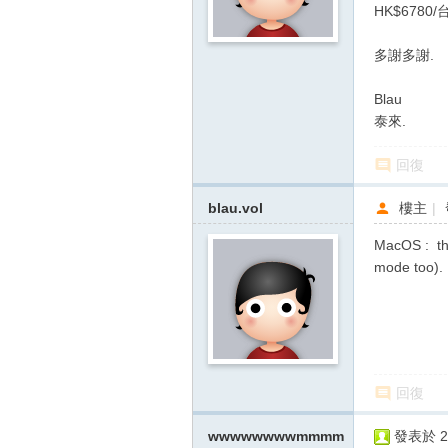
HK$6780/台
多謝多謝.
Blau
泰來.
回復
blau.vol
樓主
|
MacOS : th
mode too).
回復
wwwwwwwwmmmm
發表於 20