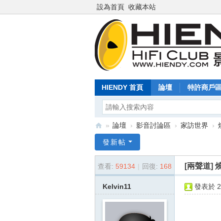
設為首頁
收藏本站
HIENDY 首頁
論壇
特許商戶
»
論壇
›
影音討論區
›
家訪世界
›
Hi
發新帖
en
[兩聲道]
查看:
59134
|
回復:
168
dy
.c
Kelvin11
發表於 20
o
m