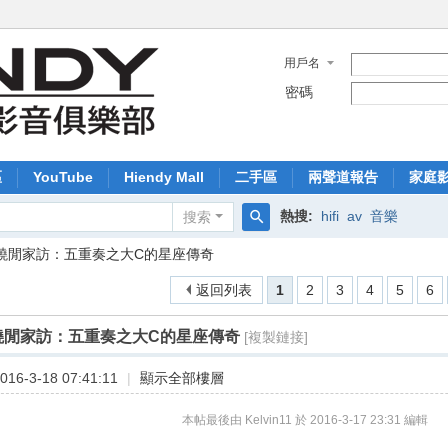
用戶名
密碼
區
YouTube
Hiendy Mall
二手區
兩聲道報告
家庭
熱搜:
hifi
av
音樂
搜索
搜
燒閒家訪：五重奏之大C的星座傳奇
索
返回列表
1
2
3
4
5
6
燒閒家訪：五重奏之大C的星座傳奇
[複製鏈接]
16-3-18 07:41:11
|
顯示全部樓層
本帖最後由 Kelvin11 於 2016-3-17 23:31 編輯