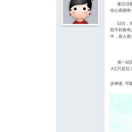
影
家訪活動，
你心底都有
音
俱
以往，你多
樂
想不到會有
中，各人會
部
第一站我們先
大C只是玩
步神速, 