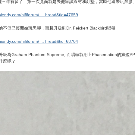
經三年有多了，第一次見面就是去他家試線材和釘墊，當時他還未玩黑膠,
hiendy.com/hififorum/ ... hread&tid=47659
但已經開始玩黑膠，而且升級到Dr. Feickert Blackbird唱盤
hiendy.com/hififorum/ ... hread&tid=68704
為Graham Phantom Supreme, 而唱頭就用上Phasemation的旗艦PP-
有什麼呢？