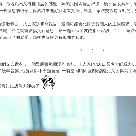
你既熟悉又有種陌生的感覺，熟悉只因為你去得多，幾乎習以為常，陌
一套理想的概念，但始終未能好好地去實踐，畢竟，家訪交流是互動的，
數獨自一人去家訪和寫報告，這樣可能會比較偏於個人的主觀感覺，最
共鳴，於是就嘗試搞搞新意思，來一趟五位朋友的相互家訪，而且，家訪
分享自己的感受，那樣應該會更有趣和客觀吧。
* * *
去青衣，一個黑膠毒氣彌漫的地方。主人家PP101, 又名大師或大C, 點
了幾年音響, 他經常以小學雞自居, 一有空閒時間就四出家訪, 又因與高手
可能真的已成為大師級了