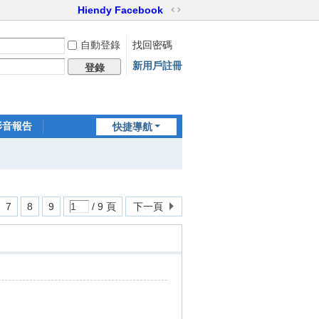
Hiendy Facebook
切
換
自動登錄
找回密碼
到
寬
新用戶註冊
登錄
版
影音報告
快捷導航
家訪世界
7
8
9
/ 9 頁
下一頁