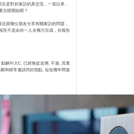
生是對於家訪的真交流，一直以來，
要怎樣開始呢？
近跟幾位朋友分享有關家訪的問題，
報告不是由你一人去獨力完成，在報告
解叫大C, 已經無從追溯, 不過, 其實
為鄰和經常邀請同好指點, 短短幾年間進