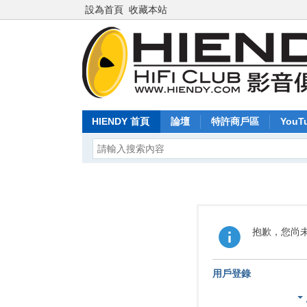
設為首頁
收藏本站
HIENDY 首頁
論壇
特許商戶區
YouT
抱歉，您尚
用戶登錄