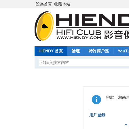
設為首頁
收藏本站
HIENDY 首頁
論壇
特許商戶區
YouT
抱歉，您尚
用戶登錄