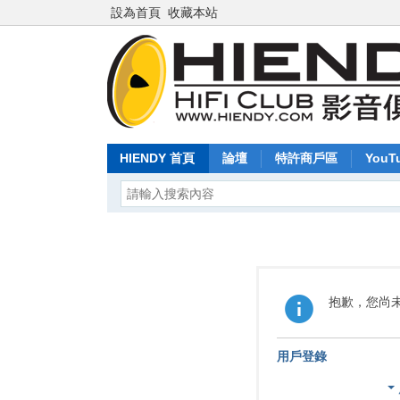
設為首頁
收藏本站
HIENDY 首頁
論壇
特許商戶區
YouT
抱歉，您尚
用戶登錄