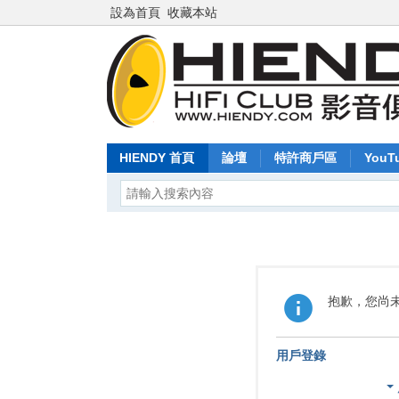
設為首頁
收藏本站
HIENDY 首頁
論壇
特許商戶區
YouT
抱歉，您尚
用戶登錄