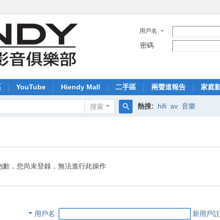
用戶名
密碼
區
YouTube
Hiendy Mall
二手區
兩聲道報告
家庭
熱搜:
hifi
av
音樂
搜索
搜
索
抱歉，您尚未登錄，無法進行此操作
用戶名
新用戶註