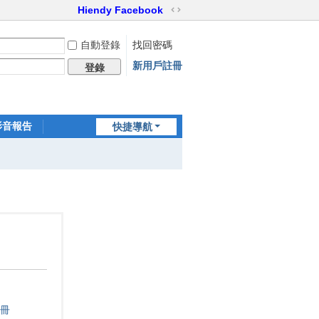
Hiendy Facebook
切
換
自動登錄
找回密碼
到
寬
新用戶註冊
登錄
版
影音報告
快捷導航
家訪世界
冊