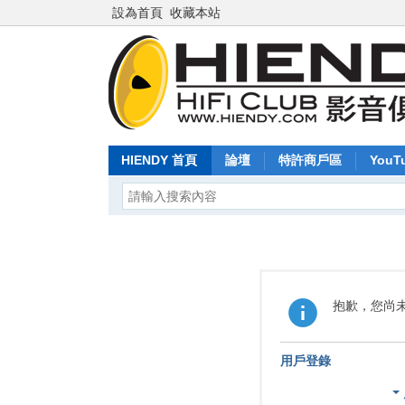
設為首頁
收藏本站
HIENDY 首頁
論壇
特許商戶區
YouT
抱歉，您尚
用戶登錄